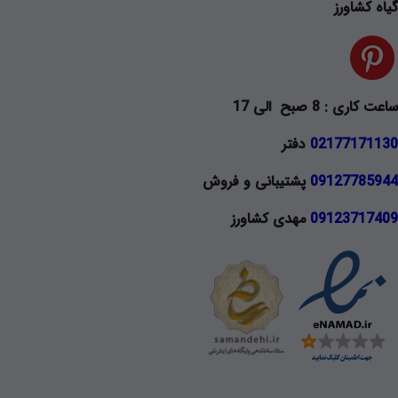
گیاه کشاورز
ساعت کاری : 8 صبح الی 17
02177171130
دفتر
09127785944
پشتیبانی و فروش
09123717409
مهدی کشاورز