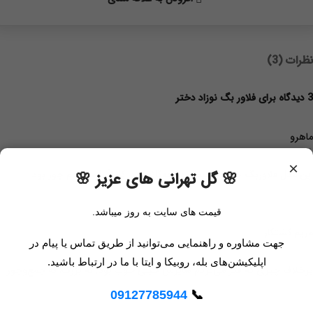
نظرات (3)
3 دیدگاه برای
فلاور بگ نوزاد دختر
ماهرو
×
این مدل فلاوربگ خیلی مینیمال و بچه‌گانه بود. کاملاً با سلیقه‌م جور بود
🌸 گل تهرانی های عزیز 🌸
قیمت های سایت به روز میباشد.
مریم کشتکار
جهت مشاوره و راهنمایی می‌توانید از طریق تماس یا پیام در
اپلیکیشن‌های بله، روبیکا و ایتا با ما در ارتباط باشید.
برخلاف چیزی که فکر می‌کردم سایزش خیلی خوب بود. نه بزرگ، نه جمع‌وجور
09127785944
📞