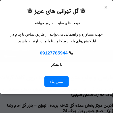
×
🌸 گل تهرانی های عزیز 🌸
قیمت های سایت به روز میباشد.
جهت مشاوره و راهنمایی می‌توانید از طریق تماس یا پیام در
اپلیکیشن‌های بله، روبیکا و ایتا با ما در ارتباط باشید.
09127785944
📞
با تشکر
طراحی و چاپ متن مورد نظر شما بروی کاغذ گرافت
بستن پیام
آدرس دفتر گل آرایی
: تهرانپارس - خیابان جشنواره - نبش اسفندانی -
پلاک 42 (ساختمان اشراق)
آدرس مرکز پخش عمده گل شاخه بریده
: تهران – بازار گل امام رضا
(ع) - ضلع جنوبی بازار پلاک 24