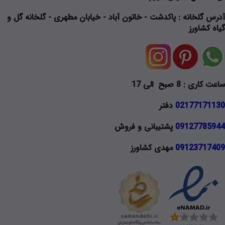
آدرس گلخانه
: پاکدشت - خاتون آباد - خیابان مطهری - گلخانه گل و
گیاه کشاورز
ساعت کاری : 8 صبح الی 17
02177171130
دفتر
09127785944
پشتیبانی و فروش
09123717409
مهدی کشاورز