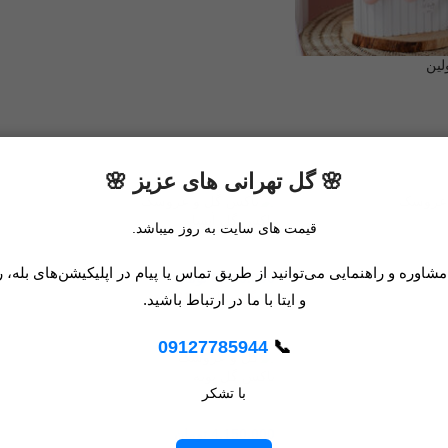
ین
🌸 گل تهرانی های عزیز 🌸
باکس گل آیسا
قیمت های سایت به روز میباشد.
اوره و راهنمایی می‌توانید از طریق تماس یا پیام در اپلیکیشن‌های بله، ر
6.530.000
تومان
کد گل‌تهران : 1531
و ایتا با ما در ارتباط باشید.
09127785944
📞
باکس گل پونه
با تشکر
4.150.000
تومان