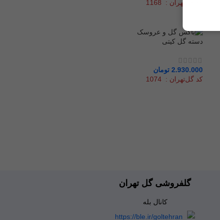
کد گل‌تهران : 1168
دسته گل کیتی
2.930.000
تومان
کد گل‌تهران : 1074
گلفروشی گل تهران
کانال بله
https://ble.ir/goltehran