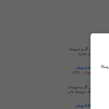
دسته گل ستاره
وبیکا
2.420.000
تومان
کد گل‌تهران : 1761
باکس گل عروسک بانی
4.500.000
تومان