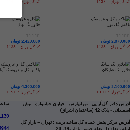
کد گل‌تهران : 1132
کد گل‌تهران : 1143
باکس گل نورا
فلاور بگ نهال
2.070.000
تومان
2.420.000
تومان
کد گل‌تهران : 1133
کد گل‌تهران : 1138
فلاور بگ شایگان
باکس گل و عروسک آینا
3.100.000
تومان
4.300.000
تومان
کد گل‌تهران : 1010
کد گل‌تهران : 1151
آدرس دفتر گل آرایی
: تهرانپارس - خیابان جشنواره - نبش
ساعت کار
اسفندانی - پلاک 42 (ساختمان اشراق)
1130
آدرس مرکز پخش عمده گل شاخه بریده
: تهران – بازار گل
5944
امام رضا (ع) - ضلع جنوبی بازار پلاک 24