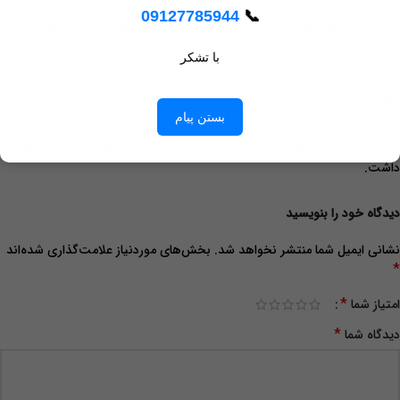
09127785944
📞
انتخاب رنگ‌ها فوق‌العاده هوشمندانه بود، همه چیز با هم ست شده بود.
با تشکر
مقیمی
بستن پیام
برای فرزند دوست صمیمیم سفارش دادم و حسابی خوشحال شد، حس خاصی
داشت.
دیدگاه خود را بنویسید
نشانی ایمیل شما منتشر نخواهد شد.
بخش‌های موردنیاز علامت‌گذاری شده‌اند
*
*
امتیاز شما
*
دیدگاه شما