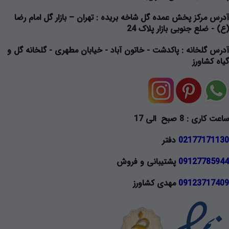
آدرس مرکز پخش عمده گل شاخه بریده
: تهران – بازار گل امام رضا
(ع) - ضلع جنوبی بازار پلاک 24
آدرس گلخانه
: پاکدشت - خاتون آباد - خیابان مطهری - گلخانه گل و
گیاه کشاورز
ساعت کاری : 8 صبح الی 17
02177171130
دفتر
09127785944
پشتیبانی و فروش
09123717409
مهدی کشاورز