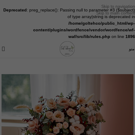
Skip to navigation
Deprecated
: preg_replace(): Passing null to parameter #3 ($subject)
Skip to main content
of type array|string is deprecated in
/home/goltehco/public_html/wp-
content/plugins/wordfence/vendor/wordfence/wf-
waf/src/lib/rules.php
on line
1896
منو
خانه
/
جار گل