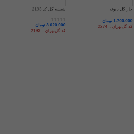
جار گل بابونه
شیشه گل کد 2193
1.700.000
تومان
3.020.000
تومان
کد گل‌تهران : 2274
کد گل‌تهران : 2193