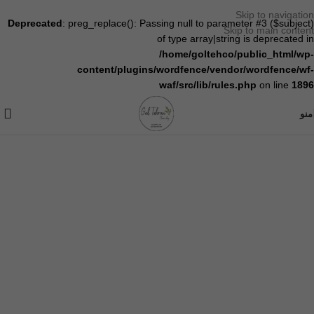
Skip to navigation
Deprecated
: preg_replace(): Passing null to parameter #3 ($subject)
Skip to main content
of type array|string is deprecated in
/home/goltehco/public_html/wp-
content/plugins/wordfence/vendor/wordfence/wf-
waf/src/lib/rules.php
on line
1896
منو
خانه
/
دسته گل