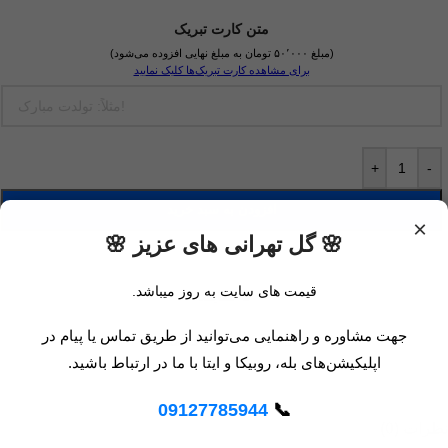
متن کارت تبریک
(مبلغ ۵۰٬۰۰۰ تومان به مبلغ نهایی افزوده می‌شود)
برای مشاهده کارت تبریک‌ها کلیک نمایید
+
-
افزودن به سبد خرید
×
🌸 گل تهرانی های عزیز 🌸
قیمت های سایت به روز میباشد.
مقايسه
جهت مشاوره و راهنمایی می‌توانید از طریق تماس یا پیام در
افزودن به علاقه مندی
اپلیکیشن‌های بله، روبیکا و ایتا با ما در ارتباط باشید.
09127785944
📞
نظرات (0)