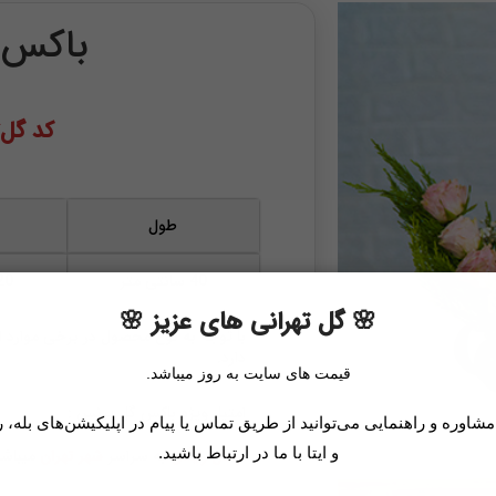
باکس 
کد گل‌تهر
طول
40 سانتی متر
20 سانتی 
🌸 گل تهرانی های عزیز 🌸
با توجه به نوع محصول در برخی موارد ا
دارد.
قیمت های سایت به روز میباشد.
امتیاز ویژه باکس گل پرنس :
اوره و راهنمایی می‌توانید از طریق تماس یا پیام در اپلیکیشن‌های بله، ر
و ایتا با ما در ارتباط باشید.
ارسال رایگان
به سراسر
شهر تهران
میباشد