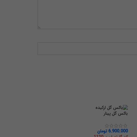
باکس گل پینار
6.900.000
تومان
کد گل‌تهران : 1120