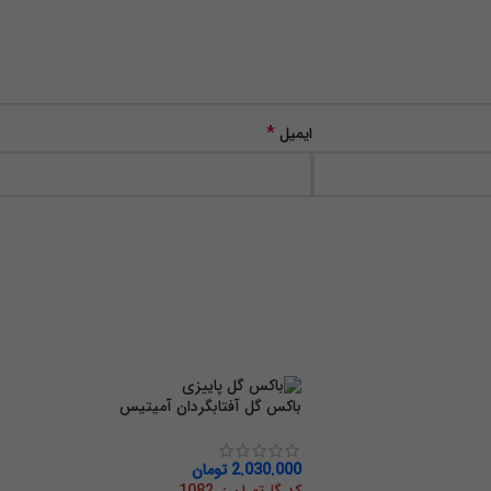
*
ایمیل
باکس گل آفتابگردان آمیتیس
2.030.000
تومان
کد گل‌تهران : 1082