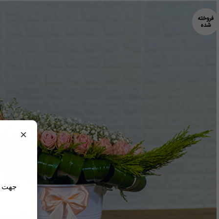
فروخته
شده
×
جهت مش