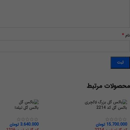
*
نام
محصولات مرتبط
باکس گل کد 2214
باکس گل تیلدا
15.700.000
تومان
3.640.000
تومان
کد گل‌تهران : 2214
کد گل‌تهران : 1216