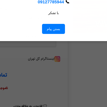
09127785944
📞
مواردی که به باکس گل پرنس زیبایی بخ
با تشکر
رز مینیاتوری گلبهی
ژیپسوفیلا
بستن پیام
تزئینات مندرج در عکس
اینستاگرام گل تهران
تما
ناموجو
افزودن به علاقه مندی