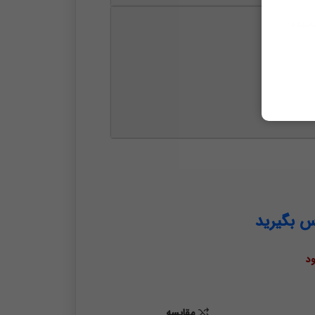
شیده :
س بگیرید
د
مقايسه