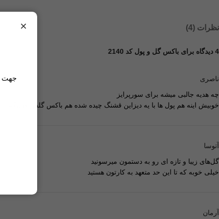
×
نظرات (4)
4 دیدگاه برای
باکس گل و پول کد 2140
جهت مش
ناصری
چه هدیه جالبی میشه برای سورپرایز
خوبیش اینه هم پول ها با یه دیزاین قشنگ چیده شده هم باکس گلش قشنگه
آتوسا
گل‌های زیبا و تازه ای رو به دستمون میرسونید
خیلی خوبه که تا این حد متعهد به کارتون هستید
آرمان