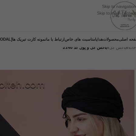
Skip to navigation
Skip to main content
حه اصلی
محصولات
هدایا
مناسبت های خاص
ارتباط با ما
نمونه کارت تبریک ها
[DM-MODAL]
خانه
/
باکس گل
/
باکس گل و پول کد 2140