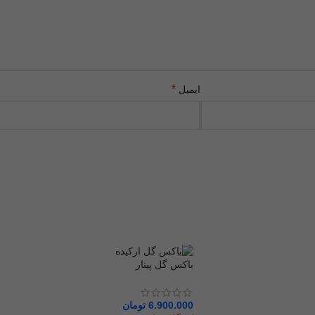
*
ایمیل
باکس گل پینار
6.900.000
تومان