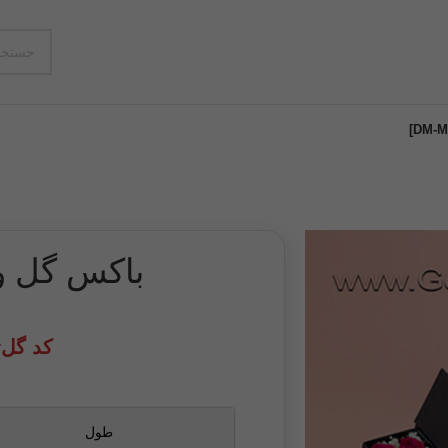
باکس گل و پو
کد گل‌تهر
طول