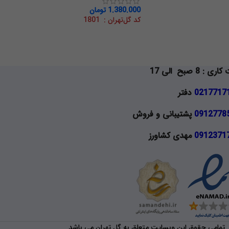
1.380.000
تومان
کد گل‌تهران : 1801
 : 8 صبح الی 17
0217717
دفتر
0912778
پشتیبانی و فروش
0912371
مهدی کشاورز
تمامی حقوق این وبسایت متعلق به گل تهران می باشد.