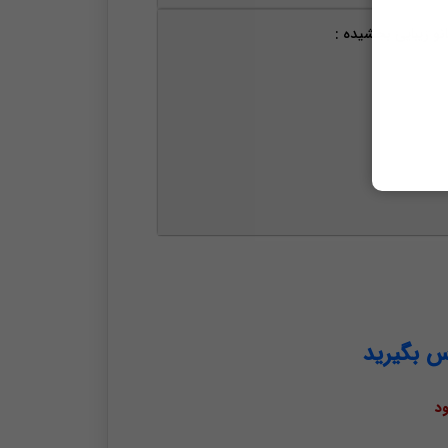
نو زیبایی بخشیده :
س بگیرید
د