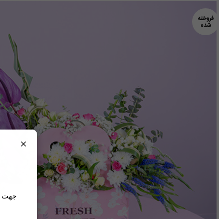
فروخته
شده
×
جهت مش