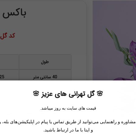
باکس گ
کد گل‌تهر
طول
40 سانتی متر
25 سانتی مت
🌸 گل تهرانی های عزیز 🌸
با توجه به نوع محصول در برخی موارد ا
دارد.
قیمت های سایت به روز میباشد.
امتیاز ویژه باکس گل سورپرایزی مهربانو 
اوره و راهنمایی می‌توانید از طریق تماس یا پیام در اپلیکیشن‌های بله، ر
ارسال رایگان
به سراسر
شهر تهران
میباشد
و ایتا با ما در ارتباط باشید.