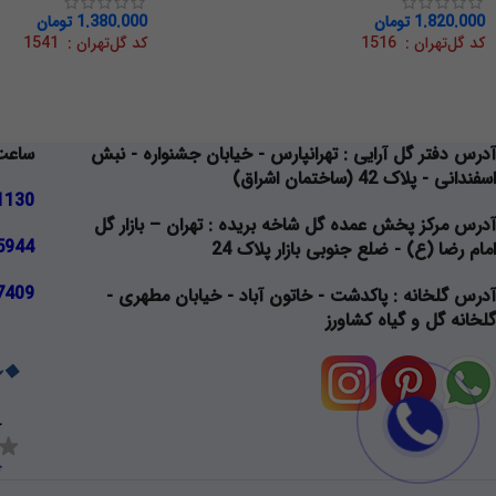
1.820.000
تومان
1.380.000
تومان
کد گل‌تهران : 1516
کد گل‌تهران : 1541
آدرس دفتر گل آرایی
: تهرانپارس - خیابان جشنواره - نبش
ساعت کاری
اسفندانی - پلاک 42 (ساختمان اشراق)
1130
آدرس مرکز پخش عمده گل شاخه بریده
: تهران – بازار گل
5944
امام رضا (ع) - ضلع جنوبی بازار پلاک 24
7409
آدرس گلخانه
: پاکدشت - خاتون آباد - خیابان مطهری -
گلخانه گل و گیاه کشاورز