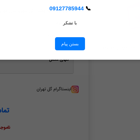
09127785944
📞
مواردی که به باکس گل سورپرایزی مهربا
آنتریوم
با تشکر
رز مینیاتوری
بستن پیام
داوودی
گلهای مکمل
اینستاگرام گل تهران
تما
ناموجو