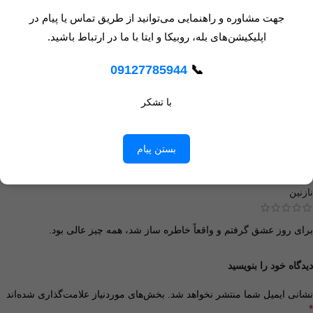
جهت مشاوره و راهنمایی می‌توانید از طریق تماس یا پیام در
باکس گل که سفارش دادم فوق‌العاده زیبا و پر از گل‌های تازه و خوش‌رنگ بود،
اپلیکیشن‌های بله، روبیکا و ایتا با ما در ارتباط باشید.
همه مهمان‌ها ازش تعریف کردن.
09127785944
📞
قادری
با تشکر
گلها حتی بعد از چند روز تازه موندن.
بستن پیام
نازنین
برای روز عشق گرفتم و واقعاً خاطره ساز شد، همه چیز عالی بود.
دیدگاه خود را بنویسید
نشانی ایمیل شما منتشر نخواهد شد.
بخش‌های موردنیاز علامت‌گذاری شده‌اند
*