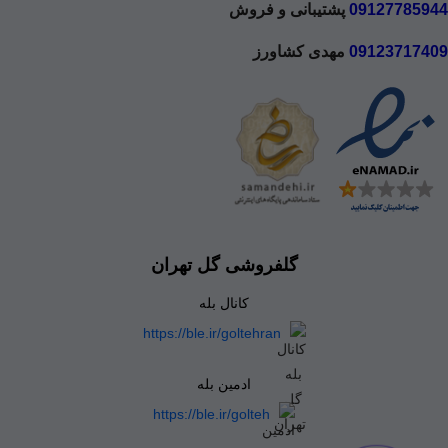
09127785944
پشتیبانی و فروش
09123717409
مهدی کشاورز
گلفروشی گل تهران
کانال بله
https://ble.ir/goltehran
ادمین بله
https://ble.ir/golteh