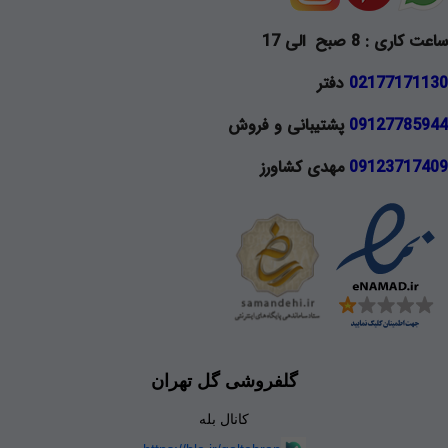
ساعت کاری : 8 صبح الی 17
02177171130
دفتر
09127785944
پشتیبانی و فروش
09123717409
مهدی کشاورز
گلفروشی گل تهران
کانال بله