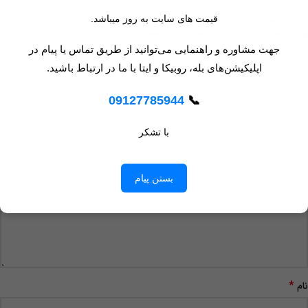
هنوز بررسی‌ای ثبت نشده است.
قیمت های سایت به روز میباشد.
اولین کسی باشید که دیدگاهی می نویسد “باکس گل حنا”
جهت مشاوره و راهنمایی می‌توانید از طریق تماس یا پیام در
نشانی ایمیل شما منتشر نخواهد شد.
بخش‌های موردنیاز علامت‌گذاری شده‌اند
اپلیکیشن‌های بله، روبیکا و ایتا با ما در ارتباط باشید.
*
09127785944
📞
*
امتیاز شما
*
دیدگاه شما
با تشکر
بستن پیام
*
نام