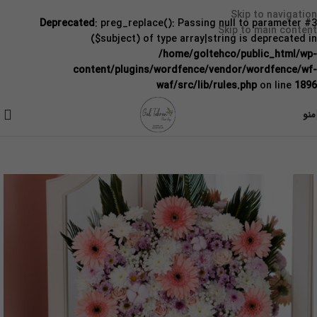
Skip to navigation
Deprecated
: preg_replace(): Passing null to parameter #3
Skip to main content
($subject) of type array|string is deprecated in
/home/goltehco/public_html/wp-
content/plugins/wordfence/vendor/wordfence/wf-
waf/src/lib/rules.php
on line
1896
منو
خانه
/
باکس گل