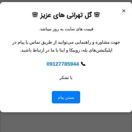
×
🌸 گل تهرانی های عزیز 🌸
پانیذ
قیمت های سایت به روز میباشد.
گلها کاملاً تازه بودن و تا چند روز همون طراوت رو داشتن.
جهت مشاوره و راهنمایی می‌توانید از طریق تماس یا پیام در
دیدگاه خود را بنویسید
اپلیکیشن‌های بله، روبیکا و ایتا با ما در ارتباط باشید.
نشانی ایمیل شما منتشر نخواهد شد.
بخش‌های موردنیاز علامت‌گذاری شده‌اند
*
09127785944
📞
*
امتیاز شما
با تشکر
*
دیدگاه شما
بستن پیام