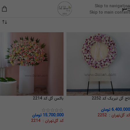
Skip to navigation
منو
Skip to main content
تاج گل تبریک کد 2252
باکس گل کد 2214
6.400.000
تومان
کد گل‌تهران : 2252
15.700.000
تومان
کد گل‌تهران : 2214