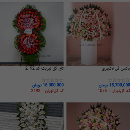
باکس گل لاکچری
تاج گل تبریک کد 2192
15.700.000
تومان
16.300.000
تومان
کد گل‌تهران : 1076
کد گل‌تهران : 2192