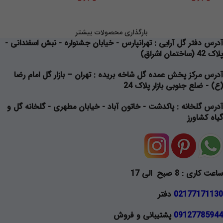
بارگذاری محصولات بیشتر
آدرس دفتر گل آرایی
: تهرانپارس - خیابان جشنواره - نبش اسفندانی -
پلاک 42 (ساختمان اشراق)
آدرس مرکز پخش عمده گل شاخه بریده
: تهران – بازار گل امام رضا
(ع) - ضلع جنوبی بازار پلاک 24
آدرس گلخانه
: پاکدشت - خاتون آباد - خیابان مطهری - گلخانه گل و
گیاه کشاورز
ساعت کاری : 8 صبح الی 17
02177171130
دفتر
09127785944
پشتیبانی و فروش